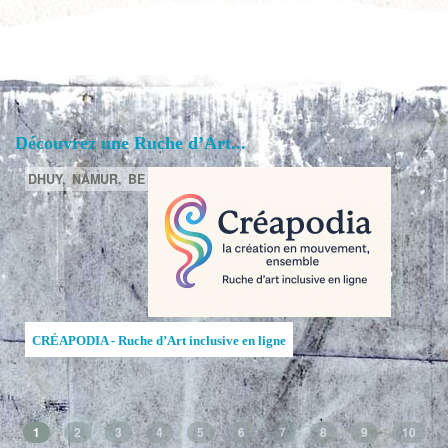
Découvrez une Ruche d’Art...
DHUY,
NAMUR,
BE
CRÉAPODIA - Ruche d’Art inclusive en ligne
1
2
3
4
5
6
7
8
9
10