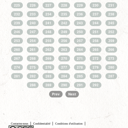
225
226
227
228
229
230
231
232
233
234
235
236
237
238
239
240
241
242
243
244
245
246
247
248
249
250
251
252
253
254
255
256
257
258
259
260
261
262
263
264
265
266
267
268
269
270
271
272
273
274
275
276
277
278
279
280
281
282
283
284
285
286
287
288
289
290
291
292
Prev
Next
Contactez-nous
Confidentialité
Conditions d'utilisation