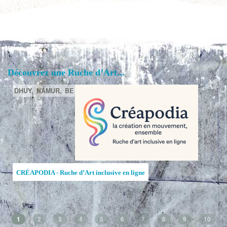
Découvrez une Ruche d’Art...
DHUY,
NAMUR,
BE
CRÉAPODIA - Ruche d’Art inclusive en ligne
1
2
3
4
5
6
7
8
9
10