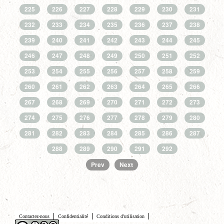
225
226
227
228
229
230
231
232
233
234
235
236
237
238
239
240
241
242
243
244
245
246
247
248
249
250
251
252
253
254
255
256
257
258
259
260
261
262
263
264
265
266
267
268
269
270
271
272
273
274
275
276
277
278
279
280
281
282
283
284
285
286
287
288
289
290
291
292
Prev
Next
Contactez-nous
Confidentialité
Conditions d'utilisation