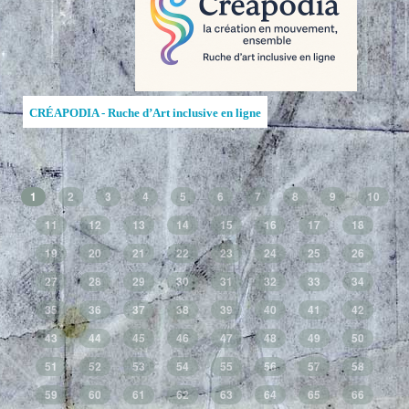
CRÉAPODIA - Ruche d’Art inclusive en ligne
1
2
3
4
5
6
7
8
9
10
11
12
13
14
15
16
17
18
19
20
21
22
23
24
25
26
27
28
29
30
31
32
33
34
35
36
37
38
39
40
41
42
43
44
45
46
47
48
49
50
51
52
53
54
55
56
57
58
59
60
61
62
63
64
65
66