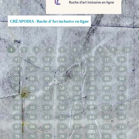
CRÉAPODIA - Ruche d’Art inclusive en ligne
1
2
3
4
5
6
7
8
9
10
11
12
13
14
15
16
17
18
19
20
21
22
23
24
25
26
27
28
29
30
31
32
33
34
35
36
37
38
39
40
41
42
43
44
45
46
47
48
49
50
51
52
53
54
55
56
57
58
59
60
61
62
63
64
65
66
67
68
69
70
71
72
73
74
75
76
77
78
79
80
81
82