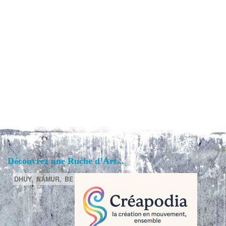
Découvrez une Ruche d’Art...
DHUY,
NAMUR,
BE