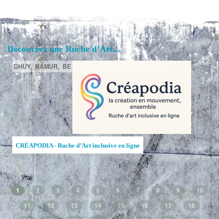
Découvrez une Ruche d’Art...
DHUY,
NAMUR,
BE
CRÉAPODIA - Ruche d’Art inclusive en ligne
1
2
3
4
5
6
7
8
9
10
11
12
13
14
15
16
17
18