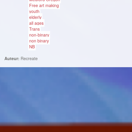
Free art making
youth
elderly
all ages
Trans
non-binary
non binary
NB
Auteur:
Recreate