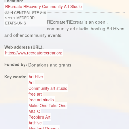
Location:
REcreate REcovery Community Art Studio
33 N CENTRAL STE 219
97501
MEDFORD
REcreate/REcrear is an open ,
ÉTATS-UNIS
community art studio, hosting Art Hives
and other community events.
Web address (URL):
https://www.recreaterecrear.org
Funded by:
Donations and grants
Key words:
Art Hive
Art
Community art studio
free art
free art studio
Make One Take One
MOTO
People's Art
ArtHive
Medford Oregon