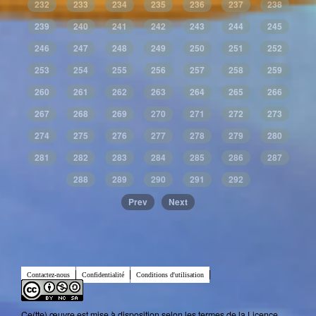
232
233
234
235
236
237
238
239
240
241
242
243
244
245
246
247
248
249
250
251
252
253
254
255
256
257
258
259
260
261
262
263
264
265
266
267
268
269
270
271
272
273
274
275
276
277
278
279
280
281
282
283
284
285
286
287
288
289
290
291
292
Prev
Next
Contactez-nous
Confidentialité
Conditions d'utilisation
Ce(tte) œuvre est mise à disposition selon les termes de la
Licence