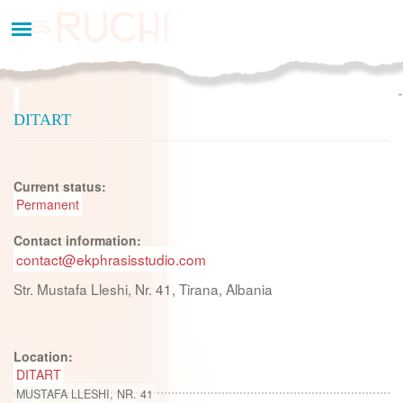
Aller
au
contenu
principal
DITART
Current status:
Permanent
Contact information:
contact@ekphrasisstudio.com
Str. Mustafa Lleshi, Nr. 41, Tirana, Albania
Location:
DITART
MUSTAFA LLESHI, NR. 41