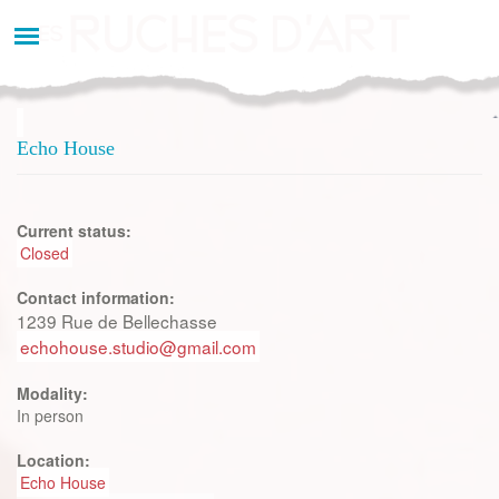
Aller
au
contenu
principal
Echo House
Current status:
Closed
Contact information:
1239 Rue de Bellechasse
echohouse.studio@gmail.com
Modality:
In person
Location:
Echo House