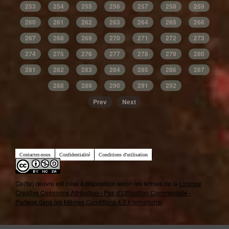
253
254
255
256
257
258
259
260
261
262
263
264
265
266
267
268
269
270
271
272
273
274
275
276
277
278
279
280
281
282
283
284
285
286
287
288
289
290
291
292
Prev
Next
Contactez-nous
Confidentialité
Conditions d'utilisation
Ce(tte) œuvre est mise à disposition selon les termes de la
Licence
Creative Commons Attribution - Pas d’Utilisation Commerciale -
Partage dans les Mêmes Conditions 4.0 International