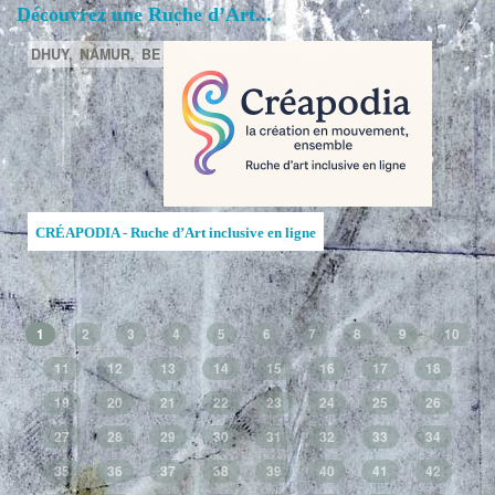
Découvrez une Ruche d’Art...
DHUY,
NAMUR,
BE
CRÉAPODIA - Ruche d’Art inclusive en ligne
1
2
3
4
5
6
7
8
9
10
11
12
13
14
15
16
17
18
19
20
21
22
23
24
25
26
27
28
29
30
31
32
33
34
35
36
37
38
39
40
41
42