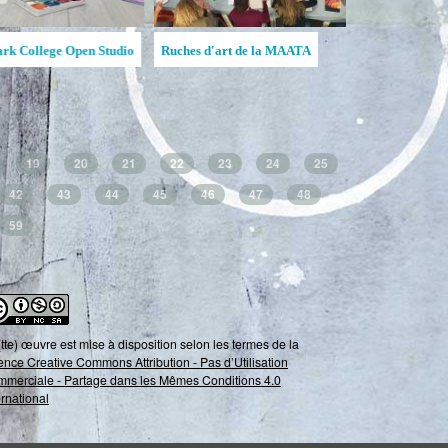
guenay-Lac-Saint-
Creative Hive / Ruche créative
Ruche d'art de
19
20
21
22
23
24
25
42
43
44
45
46
47
48
59
tte) œuvre est mise à disposition selon les termes de la
ence Creative Commons Attribution - Pas d’Utilisation
merciale - Partage dans les Mêmes Conditions 4.0
ernational