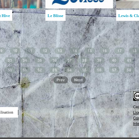
la MAATA
Ruche d'Art de l'Étincelle
Ruches d'Art Sa
Jean
9
10
11
12
13
14
15
16
17
18
33
34
35
36
37
38
39
40
41
50
51
52
53
54
55
56
57
58
Prev
Next
Ce(
Lic
lisation
Com
Int