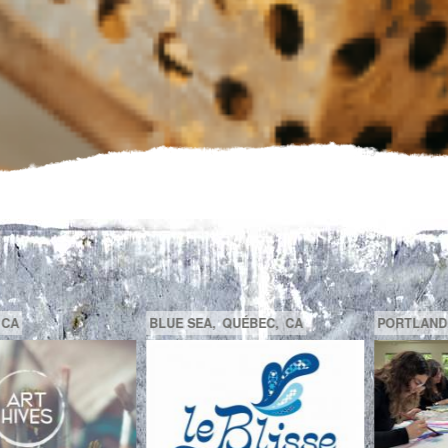
GATINEAU,
QUÉBEC,
CA
SAGUENAY,
C