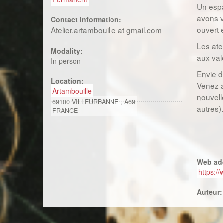
Un espa
avons v
Contact information:
ouvert e
Atelier.artambouille at gmail.com
Les ate
Modality:
aux vale
In person
Envie d
Location:
Venez a
Artambouille
nouvell
69100
VILLEURBANNE
,
A69
autres).
FRANCE
Web ad
https:/
Auteur