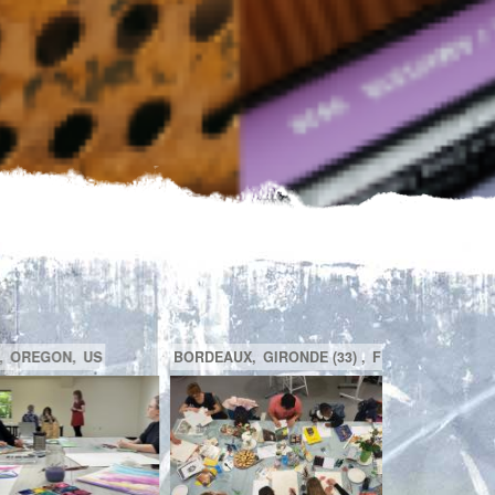
A
BEACONSFIELD,
QUÉBEC,
CA
TOULON,
FR