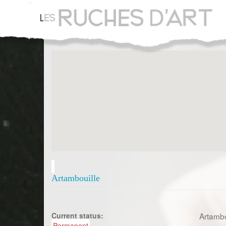
Aller
au
contenu
principal
Artambouille
Current status:
Artambou
Permanent