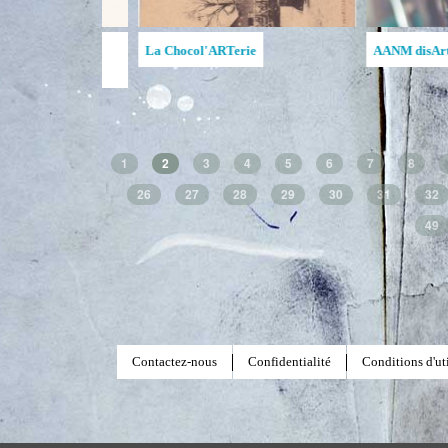
lege Open Studio
Ruches d'art de la MAATA
Ruches d'art de 
1
2
3
4
5
6
7
8
26
27
28
29
30
31
32
49
Contactez-nous
Confidentialité
Conditions d'uti