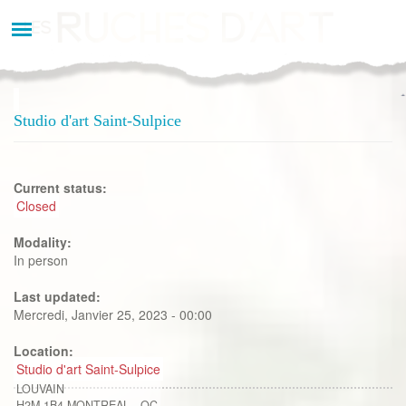
Aller
au
contenu
principal
Studio d'art Saint-Sulpice
Current status:
Closed
Modality:
In person
Last updated:
Mercredi, Janvier 25, 2023 - 00:00
Location:
Studio d'art Saint-Sulpice
LOUVAIN
H2M 1B4
MONTREAL
,
QC