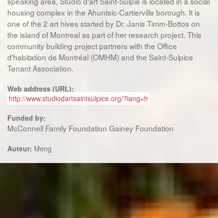
speaking area, Studio d'art Saint-Sulpie is located in a social
housing complex in the Ahuntsic-Cartierville borough. It is
one of the 2 art hives started by Dr. Janis Timm-Bottos on
the island of Montreal as part of her research project. This
community building project partners with the Office
d'habitation de Montréal (OMHM) and the Saint-Sulpice
Tenant Association.
Web address (URL):
http://www.studiodartsaintsulpice.org/?lang=fr
Funded by:
McConnell Family Foundation Gainey Foundation
Auteur:
Meng