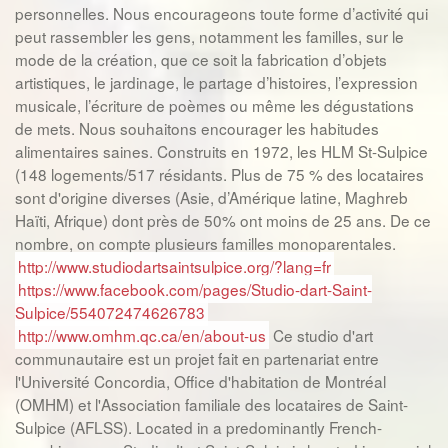
personnelles. Nous encourageons toute forme d’activité qui
peut rassembler les gens, notamment les familles, sur le
mode de la création, que ce soit la fabrication d’objets
artistiques, le jardinage, le partage d’histoires, l’expression
musicale, l’écriture de poèmes ou même les dégustations
de mets. Nous souhaitons encourager les habitudes
alimentaires saines. Construits en 1972, les HLM St-Sulpice
(148 logements/517 résidants. Plus de 75 % des locataires
sont d'origine diverses (Asie, d’Amérique latine, Maghreb
Haïti, Afrique) dont près de 50% ont moins de 25 ans. De ce
nombre, on compte plusieurs familles monoparentales.
http://www.studiodartsaintsulpice.org/?lang=fr
https://www.facebook.com/pages/Studio-dart-Saint-
Sulpice/554072474626783
http://www.omhm.qc.ca/en/about-us
Ce studio d'art
communautaire est un projet fait en partenariat entre
l'Université Concordia, Office d'habitation de Montréal
(OMHM) et l'Association familiale des locataires de Saint-
Sulpice (AFLSS). Located in a predominantly French-