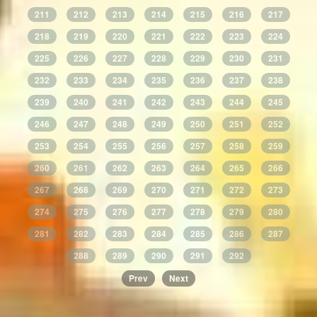
211
212
213
214
215
216
217
218
219
220
221
222
223
224
225
226
227
228
229
230
231
232
233
234
235
236
237
238
239
240
241
242
243
244
245
246
247
248
249
250
251
252
253
254
255
256
257
258
259
260
261
262
263
264
265
266
267
268
269
270
271
272
273
274
275
276
277
278
279
280
281
282
283
284
285
286
287
288
289
290
291
292
Prev
Next