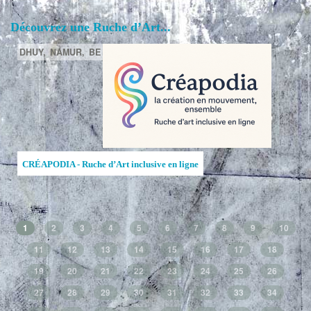
Découvrez une Ruche d’Art...
DHUY,
NAMUR,
BE
CRÉAPODIA - Ruche d’Art inclusive en ligne
1
2
3
4
5
6
7
8
9
10
11
12
13
14
15
16
17
18
19
20
21
22
23
24
25
26
27
28
29
30
31
32
33
34