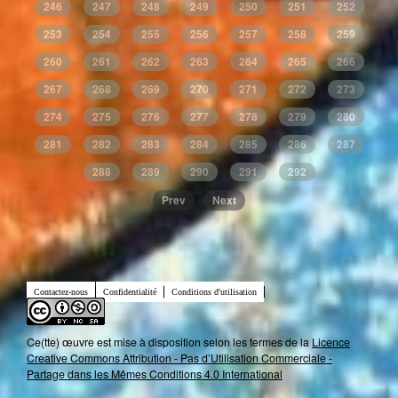
246
247
248
249
250
251
252
253
254
255
256
257
258
259
260
261
262
263
264
265
266
267
268
269
270
271
272
273
274
275
276
277
278
279
280
281
282
283
284
285
286
287
288
289
290
291
292
Prev
Next
Contactez-nous
Confidentialité
Conditions d'utilisation
Ce(tte) œuvre est mise à disposition selon les termes de la
Licence
Creative Commons Attribution - Pas d’Utilisation Commerciale -
Partage dans les Mêmes Conditions 4.0 International