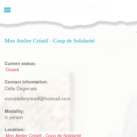
Aller
au
contenu
principal
Mon Atelier Créatif - Coop de Solidarité
Current status:
Closed
Contact information:
Célia Dagenais
monateliercreatif@hotmail.com
Modality:
In person
Location:
Mon Atelier Créatif - Coop de Solidarité