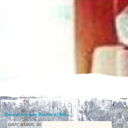
Découvrez une Ruche d’Art...
DHUY,
NAMUR,
BE