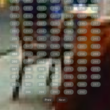
204
205
206
207
208
209
210
211
212
213
214
215
216
217
218
219
220
221
222
223
224
225
226
227
228
229
230
231
232
233
234
235
236
237
238
239
240
241
242
243
244
245
246
247
248
249
250
251
252
253
254
255
256
257
258
259
260
261
262
263
264
265
266
267
268
269
270
271
272
273
274
275
276
277
278
279
280
281
282
283
284
285
286
287
288
289
290
291
292
Prev
Next