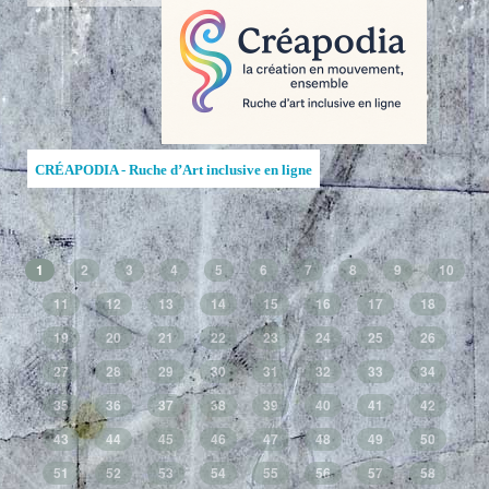
CRÉAPODIA - Ruche d’Art inclusive en ligne
1
2
3
4
5
6
7
8
9
10
11
12
13
14
15
16
17
18
19
20
21
22
23
24
25
26
27
28
29
30
31
32
33
34
35
36
37
38
39
40
41
42
43
44
45
46
47
48
49
50
51
52
53
54
55
56
57
58