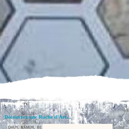
Découvrez une Ruche d’Art...
DHUY,
NAMUR,
BE