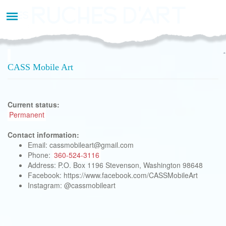
Aller
au
contenu
principal
CASS Mobile Art
Current status:
Permanent
Contact information:
Email: cassmobileart@gmail.com
Phone:
360-524-3116
Address: P.O. Box 1196 Stevenson, Washington 98648
Facebook: https://www.facebook.com/CASSMobileArt
Instagram: @cassmobileart