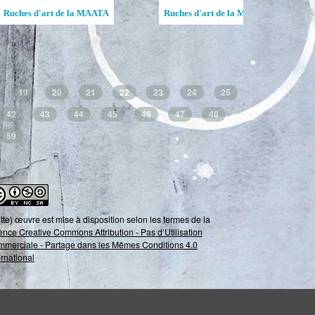
guenay-Lac-Saint-
Creative Hive / Ruche créative
Ruche d'art de
19
20
21
22
23
24
25
42
43
44
45
46
47
48
59
tte) œuvre est mise à disposition selon les termes de la
ence Creative Commons Attribution - Pas d’Utilisation
merciale - Partage dans les Mêmes Conditions 4.0
ernational