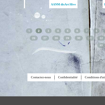
lege Open Studio
Ruches d'art de la MAATA
Ruches d'art de 
1
2
3
4
5
6
7
8
26
27
28
29
30
31
32
49
Contactez-nous
Confidentialité
Conditions d'uti