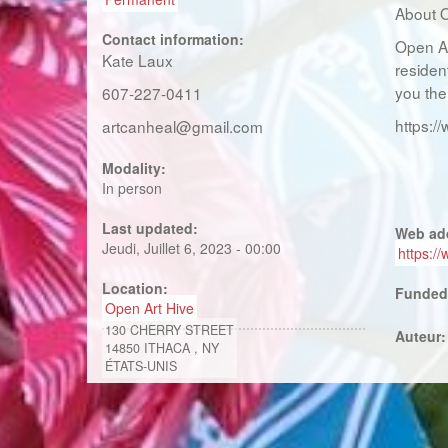
About O
Contact information:
Open Ar
Kate Laux
residen
you the
607-227-0411
https:/
artcanheal@gmail.com
Modality:
In person
Last updated:
Web ad
Jeudi, Juillet 6, 2023 - 00:00
https:
Location:
Funded
Open Art Hive
130 CHERRY STREET
Auteur
14850
ITHACA
,
NY
ÉTATS-UNIS