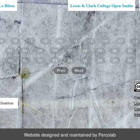
la MAATA
Ruche d'Art de l'Étincelle
Ruches d'Art Sa
Jean
9
10
11
12
13
14
15
16
17
18
33
34
35
36
37
38
39
40
41
50
51
52
53
54
55
56
57
58
Prev
Next
Ce(
Lic
lisation
Com
Int
Website designed and maintained by Percolab