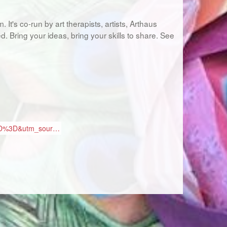
t's co-run by art therapists, artists, Arthaus
. Bring your ideas, bring your skills to share. See
%3D%3D&utm_sour…