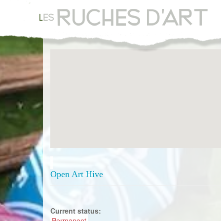
Aller
au
contenu
principal
Open Art Hive
Current status:
Permanent