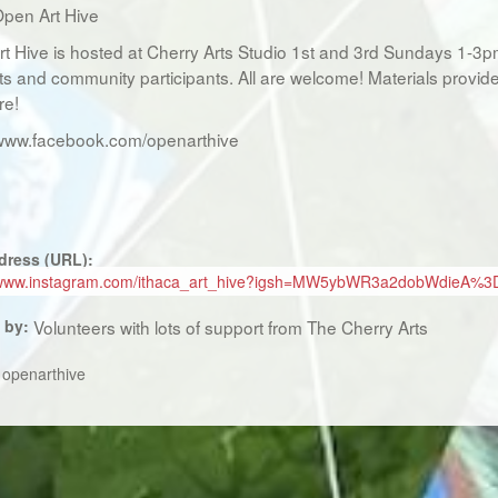
pen Art Hive
t Hive is hosted at Cherry Arts Studio 1st and 3rd Sundays 1-3pm. I
ts and community participants. All are welcome! Materials provided
re!
/www.facebook.com/openarthive
dress (URL):
//www.instagram.com/ithaca_art_hive?igsh=MW5ybWR3a2dobWdieA
 by:
Volunteers with lots of support from The Cherry Arts
:
openarthive