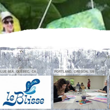
GATINEAU,
QUÉBEC,
CA
SAGUENAY,
C