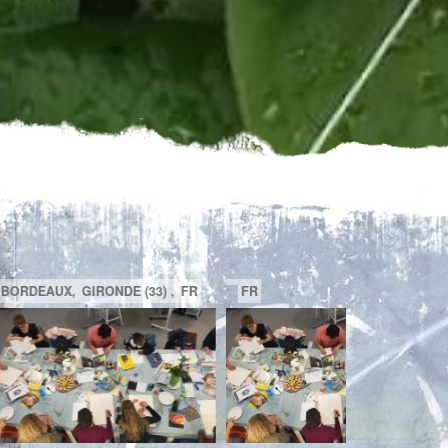
A
BEACONSFIELD,
QUÉBEC,
CA
TOULON,
FR