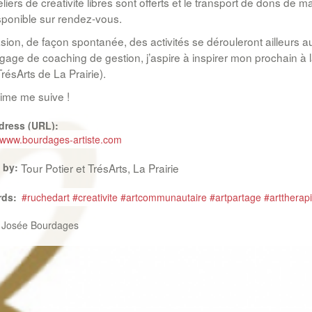
liers de créativité libres sont offerts et le transport de dons d
sponible sur rendez-vous.
asion, de façon spontanée, des activités se dérouleront ailleurs au
gage de coaching de gestion, j’aspire à inspirer mon prochain à l
résArts de La Prairie).
ime me suive !
dress (URL):
www.bourdages-artiste.com
 by:
Tour Potier et TrésArts, La Prairie
rds:
#ruchedart #creativite #artcommunautaire #artpartage #arttherapi
:
Josée Bourdages