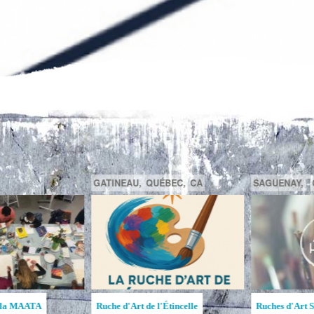
GATINEAU,
QUÉBEC,
CA
SAGUENAY,
C
la MAATA
Ruche d'Art de l'Étincelle
Ruches d'Art Sa