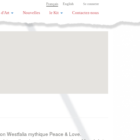
Français
English
Se connecter
 d'Art
Nouvelles
le Kit
Contactez-nous
à son Westfalia mythique Peace & Love.