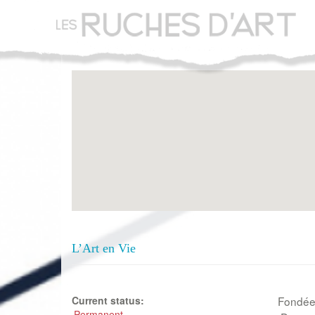
Aller
au
contenu
principal
L’Art en Vie
Current status:
Fondée 
Permanent