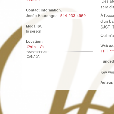
Des ate
sera di
Contact information:
À l’occ
Josée Bourdages,
514-233-4959
d’un ba
Modality:
SJSR, T
In person
Qui m’a
Location:
Web ad
L’Art en Vie
HTTP://
SAINT-CÉSAIRE
CANADA
Funded
Key wo
Auteur