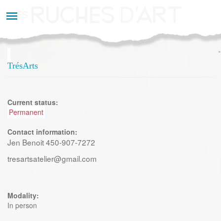
Aller
au
contenu
principal
TrésArts
Current status:
Permanent
Contact information:
Jen Benoit 450-907-7272
tresartsatelier@gmail.com
Modality:
In person