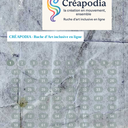
CRÉAPODIA - Ruche d’Art inclusive en ligne
1
2
3
4
5
6
7
8
9
10
11
12
13
14
15
16
17
18
19
20
21
22
23
24
25
26
27
28
29
30
31
32
33
34
35
36
37
38
39
40
41
42
43
44
45
46
47
48
49
50
51
52
53
54
55
56
57
58
59
60
61
62
63
64
65
66