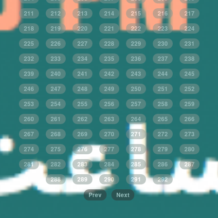
211
212
213
214
215
216
217
218
219
220
221
222
223
224
225
226
227
228
229
230
231
232
233
234
235
236
237
238
239
240
241
242
243
244
245
246
247
248
249
250
251
252
253
254
255
256
257
258
259
260
261
262
263
264
265
266
267
268
269
270
271
272
273
274
275
276
277
278
279
280
281
282
283
284
285
286
287
288
289
290
291
292
Prev
Next