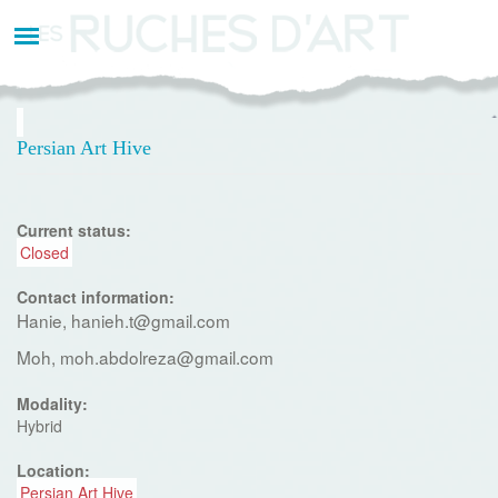
Aller
au
contenu
principal
Persian Art Hive
Current status:
Closed
Contact information:
Hanie, hanieh.t@gmail.com
Moh, moh.abdolreza@gmail.com
Modality:
Hybrid
Location:
Persian Art Hive