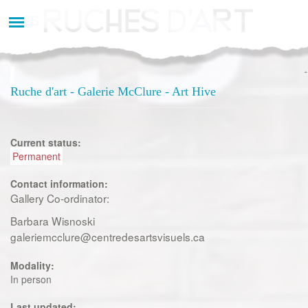
Aller
au
contenu
principal
Ruche d'art - Galerie McClure - Art Hive
Current status:
Permanent
Contact information:
Gallery Co-ordinator:
Barbara Wisnoski
galeriemcclure@centredesartsvisuels.ca
Modality:
In person
Last updated: