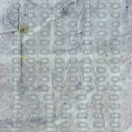
19
20
21
22
23
24
25
26
27
28
29
30
31
32
33
34
35
36
37
38
39
40
41
42
43
44
45
46
47
48
49
50
51
52
53
54
55
56
57
58
59
60
61
62
63
64
65
66
67
68
69
70
71
72
73
74
75
76
77
78
79
80
81
82
83
84
85
86
87
88
89
90
91
92
93
94
95
96
97
98
99
100
101
102
103
104
105
106
107
108
109
110
111
112
113
114
115
116
117
118
119
120
121
122
123
124
125
126