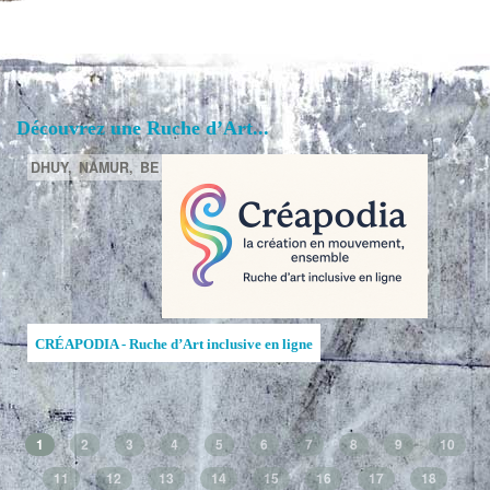
Découvrez une Ruche d’Art...
DHUY,
NAMUR,
BE
CRÉAPODIA - Ruche d’Art inclusive en ligne
1
2
3
4
5
6
7
8
9
10
11
12
13
14
15
16
17
18