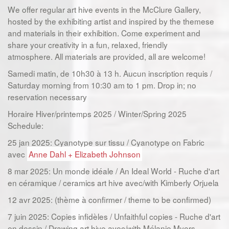
We offer regular art hive events in the McClure Gallery,
hosted by the exhibiting artist and inspired by the themese
and materials in their exhibition. Come experiment and
share your creativity in a fun, relaxed, friendly
atmosphere. All materials are provided, all are welcome!
Samedi matin, de 10h30 à 13 h. Aucun inscription requis /
Saturday morning from 10:30 am to 1 pm. Drop in; no
reservation necessary
Horaire Hiver/printemps 2025 / Winter/Spring 2025
Schedule:
25 jan 2025: Cyanotype sur tissu / Cyanotype on Fabric
avec
Anne Dahl + Elizabeth Johnson
8 mar 2025: Un monde idéale / An Ideal World - Ruche d'art
en céramique / ceramics art hive avec/with Kimberly Orjuela
12 avr 2025: (thème à confirmer / theme to be confirmed)
7 juin 2025: Copies infidèles / Unfaithful copies - Ruche d'art
en dessin / Drawing art hive avec/with Mélanie Myers