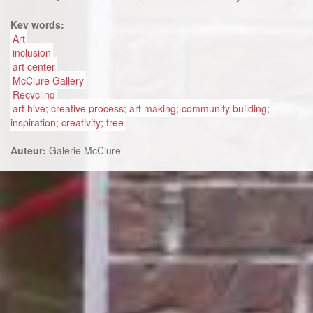
Key words:
Art
inclusion
art center
McClure Gallery
Recycling
art hive; creative process; art making; community building;
inspiration; creativity; free
Auteur:
Galerie McClure