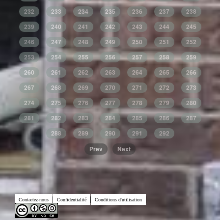
232
233
234
235
236
237
238
239
240
241
242
243
244
245
246
247
248
249
250
251
252
253
254
255
256
257
258
259
260
261
262
263
264
265
266
267
268
269
270
271
272
273
274
275
276
277
278
279
280
281
282
283
284
285
286
287
288
289
290
291
292
Prev
Next
Contactez-nous
Confidentialité
Conditions d'utilisation