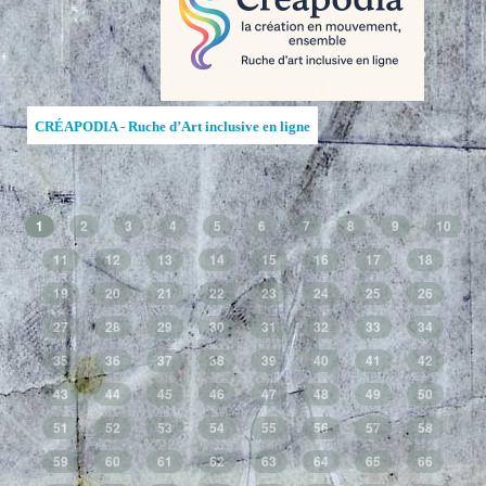
CRÉAPODIA - Ruche d’Art inclusive en ligne
1
2
3
4
5
6
7
8
9
10
11
12
13
14
15
16
17
18
19
20
21
22
23
24
25
26
27
28
29
30
31
32
33
34
35
36
37
38
39
40
41
42
43
44
45
46
47
48
49
50
51
52
53
54
55
56
57
58
59
60
61
62
63
64
65
66