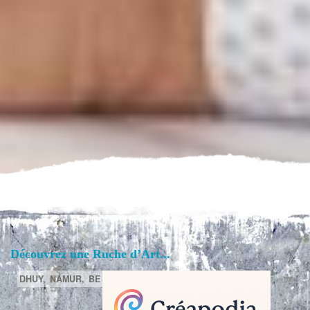
Découvrez une Ruche d’Art...
DHUY,
NAMUR,
BE