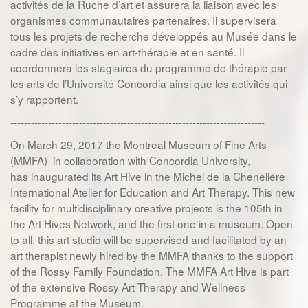
activités de la Ruche d’art et assurera la liaison avec les
organismes communautaires partenaires. Il supervisera
tous les projets de recherche développés au Musée dans le
cadre des initiatives en art-thérapie et en santé. Il
coordonnera les stagiaires du programme de thérapie par
les arts de l’Université Concordia ainsi que les activités qui
s’y rapportent.
--------------------------------------------------------------------------
On March 29, 2017 the Montreal Museum of Fine Arts
(MMFA) in collaboration with Concordia University,
has inaugurated its Art Hive in the Michel de la Chenelière
International Atelier for Education and Art Therapy. This new
facility for multidisciplinary creative projects is the 105th in
the Art Hives Network, and the first one in a museum. Open
to all, this art studio will be supervised and facilitated by an
art therapist newly hired by the MMFA thanks to the support
of the Rossy Family Foundation. The MMFA Art Hive is part
of the extensive Rossy Art Therapy and Wellness
Programme at the Museum.