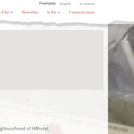
Français
English
Se connecter
 d'Art
Nouvelles
le Kit
Contactez-nous
ghbourhood of Hillhurst.