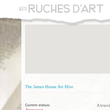
Aller
au
contenu
principal
The James House Art Hive
Current status:
A brand
Permanent