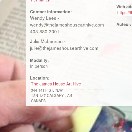
Web ad
Contact information:
https:/
Wendy Lees -
wendy@thejameshousearthive.com
Auteur
403-880-3001
Julie McLennan -
julie@thejameshousearthive.com
Modality:
In person
Location:
The James House Art Hive
344 14TH ST. N.W.
T2N 1Z7
CALGARY
,
AB
CANADA