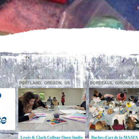
GATINEAU,
QUÉBEC,
CA
SAGUENAY,
C
la MAATA
Ruche d'Art de l'Étincelle
Ruches d'Art Sa