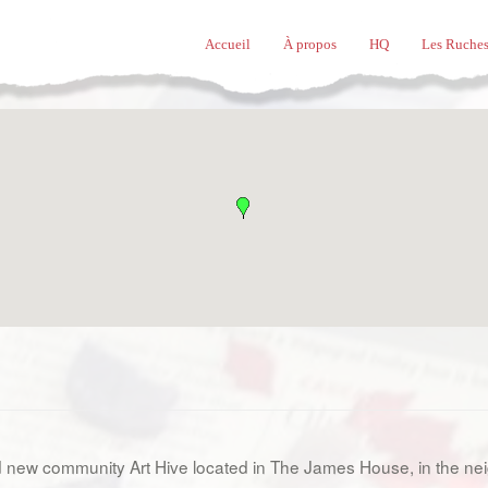
Accueil
À propos
HQ
Les Ruches
 new community Art Hive located in The James House, in the nei