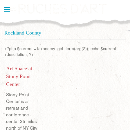
Aller
au
contenu
principal
Rockland County
<?php $current = taxonomy_get_term(arg(2)); echo $current-
>description; ?>
Art Space at
Stony Point
Center
Stony Point
Center is a
retreat and
conference
center 35 miles
north of NY City