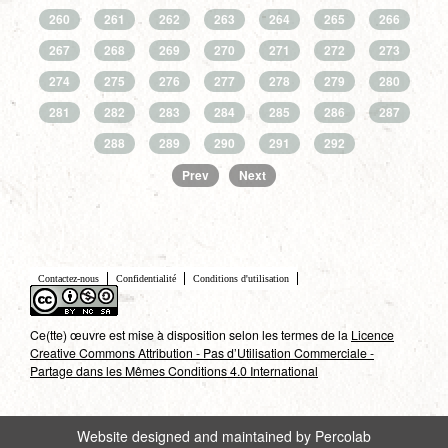
260
261
262
263
264
265
266
267
268
269
270
271
272
273
274
275
276
277
278
279
280
281
282
283
284
285
286
287
288
289
290
291
292
Prev
Next
Contactez-nous
Confidentialité
Conditions d'utilisation
Ce(tte) œuvre est mise à disposition selon les termes de la
Licence
Creative Commons Attribution - Pas d’Utilisation Commerciale -
Partage dans les Mêmes Conditions 4.0 International
Website designed and maintained by Percolab