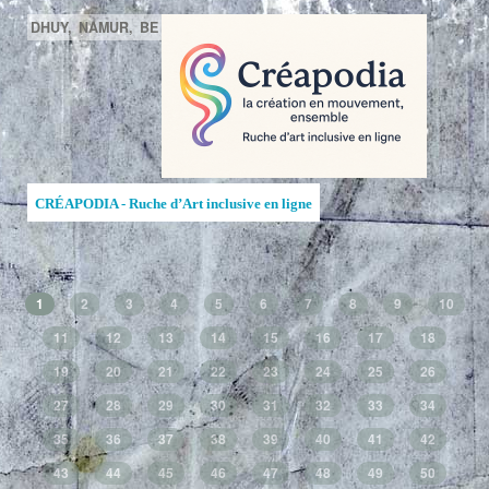
DHUY,
NAMUR,
BE
CRÉAPODIA - Ruche d’Art inclusive en ligne
1
2
3
4
5
6
7
8
9
10
11
12
13
14
15
16
17
18
19
20
21
22
23
24
25
26
27
28
29
30
31
32
33
34
35
36
37
38
39
40
41
42
43
44
45
46
47
48
49
50