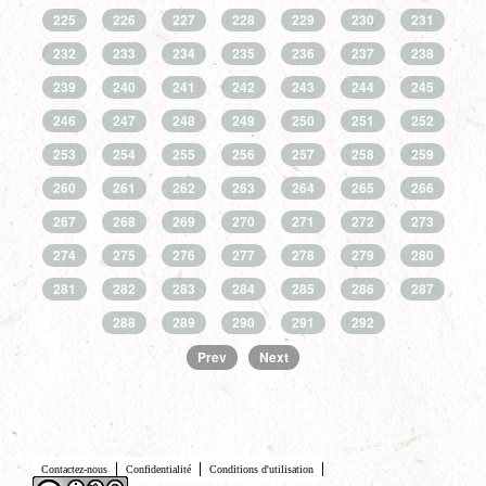
225
226
227
228
229
230
231
232
233
234
235
236
237
238
239
240
241
242
243
244
245
246
247
248
249
250
251
252
253
254
255
256
257
258
259
260
261
262
263
264
265
266
267
268
269
270
271
272
273
274
275
276
277
278
279
280
281
282
283
284
285
286
287
288
289
290
291
292
Prev
Next
Contactez-nous
Confidentialité
Conditions d'utilisation