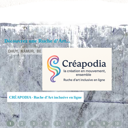
Découvrez une Ruche d’Art...
DHUY,
NAMUR,
BE
CRÉAPODIA - Ruche d’Art inclusive en ligne
1
2
3
4
5
6
7
8
9
10