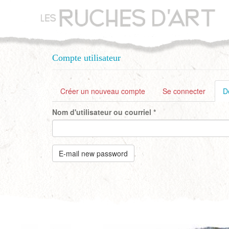
Aller
au
contenu
principal
Compte utilisateur
Onglets
Créer un nouveau compte
Se connecter
D
principaux
Nom d'utilisateur ou courriel
*
E-mail new password