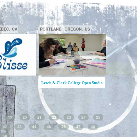
SAGUENAY,
CA
BEACONSFIELD,
QUÉBEC,
CA
Ruches d'Art Saguenay-Lac-Saint-
Creative Hive / Ruche créative
Jean
19
20
21
22
23
24
25
42
43
44
45
46
47
48
59