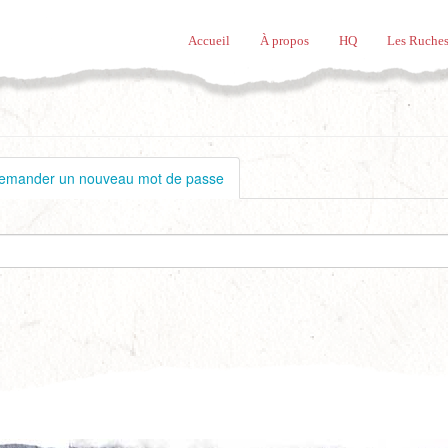
Accueil
À propos
HQ
Les Ruches
emander un nouveau mot de passe
(onglet
actif)