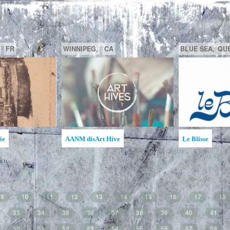
FR
GATINEAU,
QUÉBEC,
CA
Ruches d'art de la MAATA
Ruche d'Art de l'Étincelle
9
10
11
12
13
14
15
16
17
18
33
34
35
36
37
38
39
40
41
50
51
52
53
54
55
56
57
58