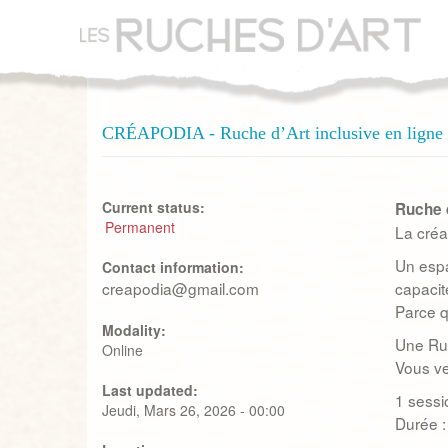
Aller
au
contenu
principal
CRÉAPODIA - Ruche d’Art inclusive en ligne
Current status:
Ruche d
Permanent
La créa
Un espa
Contact information:
creapodia@gmail.com
capacit
Parce qu
Modality:
Une Ruc
Online
Vous ve
Last updated:
1 sessi
Jeudi, Mars 26, 2026 - 00:00
Durée :