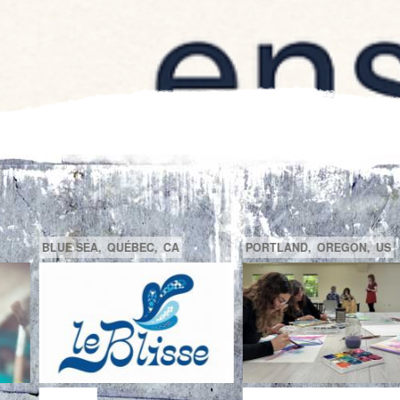
GATINEAU,
QUÉBEC,
CA
SAGUENAY,
C