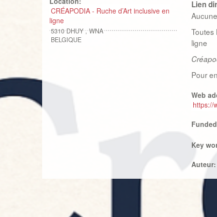
Location:
Lien di
CRÉAPODIA - Ruche d’Art inclusive en
Aucune 
ligne
Toutes 
5310
DHUY
,
WNA
BELGIQUE
ligne
Créapodi
Pour en
Web ad
https:/
Funded
Key wo
Auteur