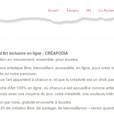
Accueil
À propos
HQ
Les Ruches
’Art inclusive en ligne : CRÉAPODIA
tion en mouvement, ensemble, pour toustes.
ce artistique libre, bienveillant, accessible, en ligne, pour crée
és ou votre parcours.
e l’art appartient à chacun·e, et que la créativité est un droit, pa
he d’Art 100% en ligne, où chacun·e est accueilli·e comme artist
nez avec vos moyens du jour, votre créativité, vos couleurs intér
on par mois, gratuite et ouverte à toustes
 2h de création libre, de partage, de bienveillance – venez qua