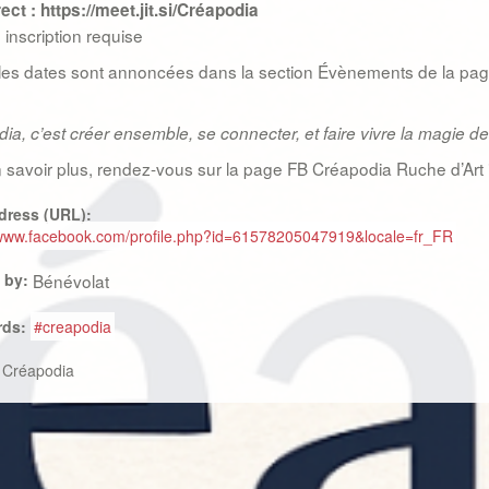
rect : https://meet.jit.si/Créapodia
inscription requise
les dates sont annoncées dans la section Évènements de la pag
a, c’est créer ensemble, se connecter, et faire vivre la magie de l
 savoir plus, rendez-vous sur la page FB Créapodia Ruche d’Art i
dress (URL):
/www.facebook.com/profile.php?id=61578205047919&locale=fr_FR
 by:
Bénévolat
rds:
#creapodia
:
Créapodia