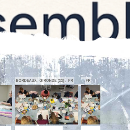
A
BEACONSFIELD,
QUÉBEC,
CA
TOULON,
FR