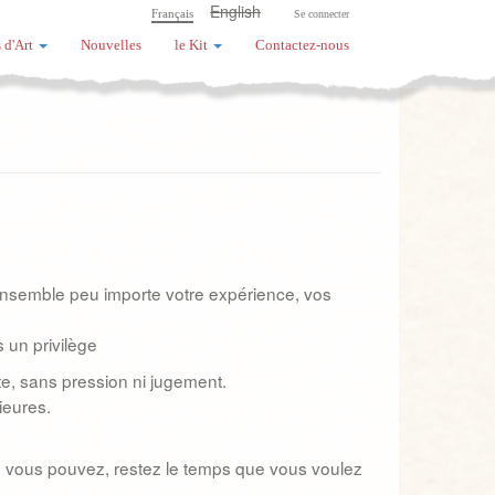
English
Français
Se connecter
 d'Art
Nouvelles
le Kit
Contactez-nous
r ensemble peu importe votre expérience, vos
s un privilège
e, sans pression ni jugement.
ieures.
nd vous pouvez, restez le temps que vous voulez