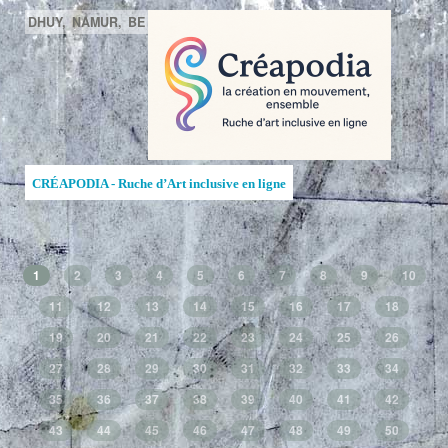
DHUY,
NAMUR,
BE
CRÉAPODIA - Ruche d’Art inclusive en ligne
1
2
3
4
5
6
7
8
9
10
11
12
13
14
15
16
17
18
19
20
21
22
23
24
25
26
27
28
29
30
31
32
33
34
35
36
37
38
39
40
41
42
43
44
45
46
47
48
49
50