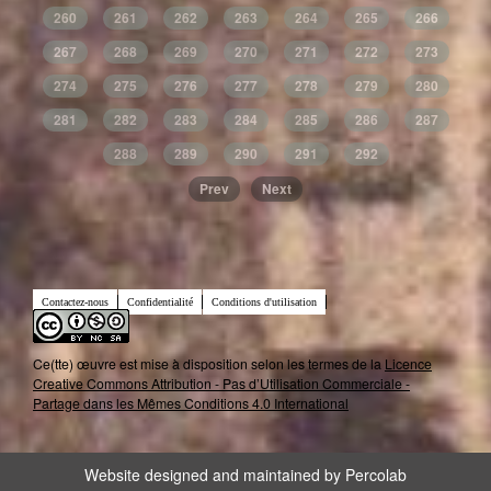
260
261
262
263
264
265
266
267
268
269
270
271
272
273
274
275
276
277
278
279
280
281
282
283
284
285
286
287
288
289
290
291
292
Prev
Next
Contactez-nous
Confidentialité
Conditions d'utilisation
Ce(tte) œuvre est mise à disposition selon les termes de la
Licence
Creative Commons Attribution - Pas d’Utilisation Commerciale -
Partage dans les Mêmes Conditions 4.0 International
Website designed and maintained by Percolab