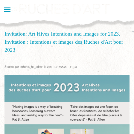
Aller
au
contenu
principal
Invitation: Art Hives Intentions and Images for 2023.
Invitation : Intentions et images des Ruches d'Art pour
2023
Soumis par
arthives_hq_admin
le ven, 12/16/2022 - 11:23