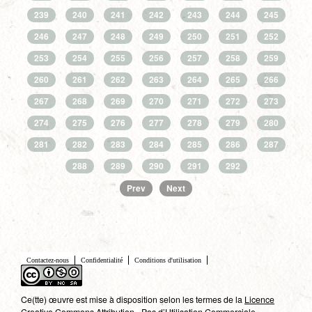
239
240
241
242
243
244
245
246
247
248
249
250
251
252
253
254
255
256
257
258
259
260
261
262
263
264
265
266
267
268
269
270
271
272
273
274
275
276
277
278
279
280
281
282
283
284
285
286
287
288
289
290
291
292
Prev
Next
Contactez-nous
Confidentialité
Conditions d'utilisation
Ce(tte) œuvre est mise à disposition selon les termes de la
Licence
Creative Commons Attribution - Pas d’Utilisation Commerciale -