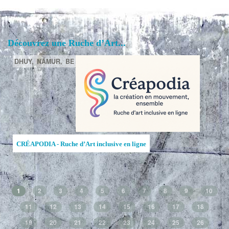
Découvrez une Ruche d’Art...
DHUY,
NAMUR,
BE
CRÉAPODIA - Ruche d’Art inclusive en ligne
1
2
3
4
5
6
7
8
9
10
11
12
13
14
15
16
17
18
19
20
21
22
23
24
25
26