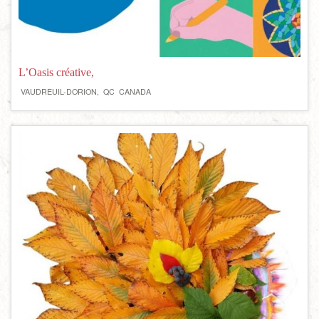
L’Oasis créative,
VAUDREUIL-DORION,
QC
CANADA