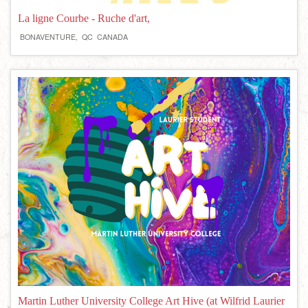
La ligne Courbe - Ruche d'art,
BONAVENTURE,
QC
CANADA
Martin Luther University College Art Hive (at Wilfrid Laurier