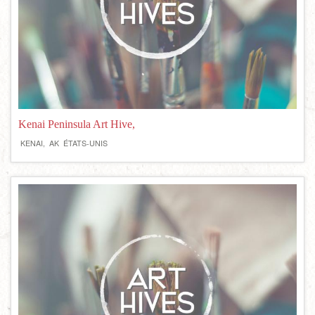
Kenai Peninsula Art Hive,
KENAI,
AK
ÉTATS-UNIS