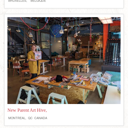
BRUXELLES,
BELGIQUE
New Parent Art Hive,
MONTREAL,
QC
CANADA