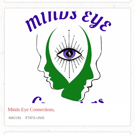
Minds Eye Connections,
MACON,
ÉTATS-UNIS