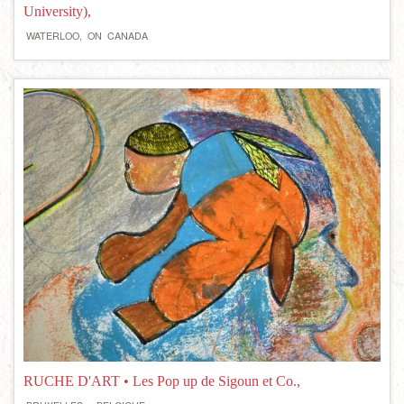
University),
WATERLOO,
ON
CANADA
RUCHE D'ART • Les Pop up de Sigoun et Co.,