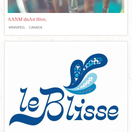
AANM disArt Hive,
WINNIPEG,
CANADA