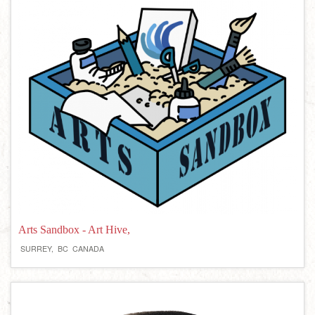
Arts Sandbox - Art Hive,
SURREY,
BC
CANADA