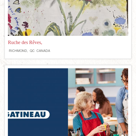
Ruche des Rêves,
RICHMOND,
QC
CANADA