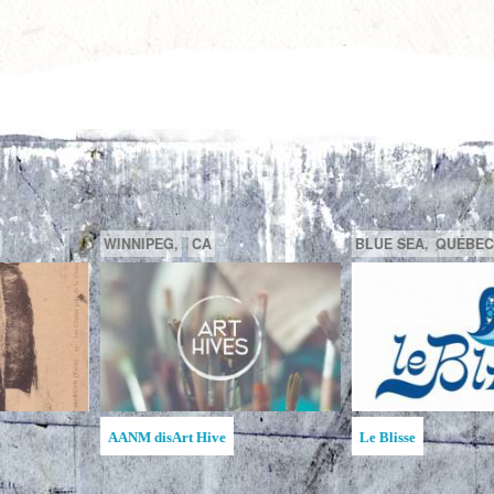
GATINEAU,
QUÉBEC,
CA
SAGUENAY,
C
la MAATA
Ruche d'Art de l'Étincelle
Ruches d'Art Sa
Jean