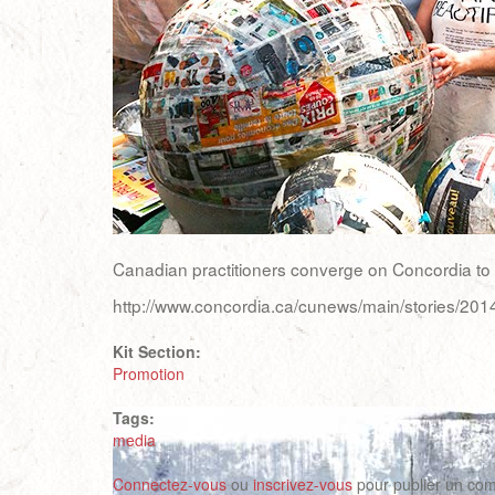
Canadian practitioners converge on Concordia to l
http://www.concordia.ca/cunews/main/stories/201
Kit Section:
Promotion
Tags:
media
Connectez-vous
ou
inscrivez-vous
pour publier un co