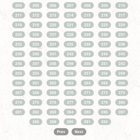
204
205
206
207
208
209
210
211
212
213
214
215
216
217
218
219
220
221
222
223
224
225
226
227
228
229
230
231
232
233
234
235
236
237
238
239
240
241
242
243
244
245
246
247
248
249
250
251
252
253
254
255
256
257
258
259
260
261
262
263
264
265
266
267
268
269
270
271
272
273
274
275
276
277
278
279
280
281
282
283
284
285
286
287
288
289
290
291
292
Prev
Next