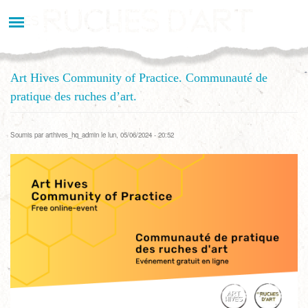
Aller
au
contenu
principal
Art Hives Community of Practice. Communauté de
pratique des ruches d’art.
Soumis par
arthives_hq_admin
le lun, 05/06/2024 - 20:52