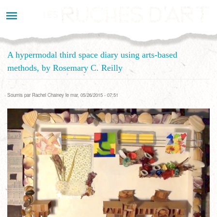
Aller
au
contenu
principal
A hypermodal third space diary using arts-based
methods, by Rosemary C. Reilly
Soumis par
Rachel Chainey
le mar, 05/26/2015 - 07:51