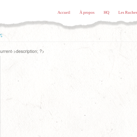
Accueil
À propos
HQ
Les Ruches
e;
rrent->description; ?>