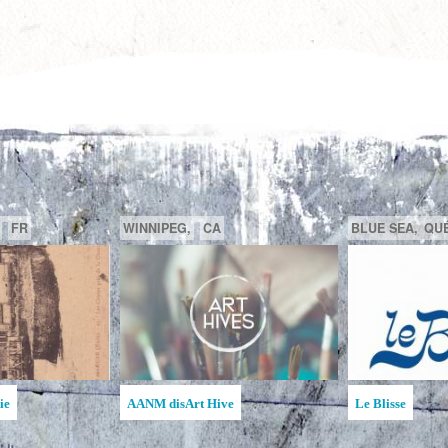
GATINEAU,
QUÉBEC,
CA
SAGUENAY,
C
 la MAATA
Ruche d'Art de l'Étincelle
Ruches d'Art S
Jean