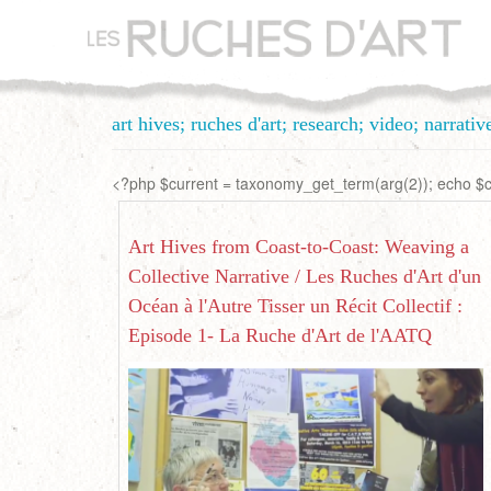
Aller
au
contenu
principal
art hives; ruches d'art; research; video; narrativ
<?php $current = taxonomy_get_term(arg(2)); echo $cu
Art Hives from Coast-to-Coast: Weaving a
Collective Narrative / Les Ruches d'Art d'un
Océan à l'Autre Tisser un Récit Collectif :
Episode 1- La Ruche d'Art de l'AATQ