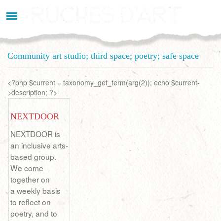
Aller
au
contenu
principal
Community art studio; third space; poetry; safe space
<?php $current = taxonomy_get_term(arg(2)); echo $current-
>description; ?>
NEXTDOOR
NEXTDOOR is
an inclusive arts-
based group.
We come
together on
a weekly basis
to reflect on
poetry, and to