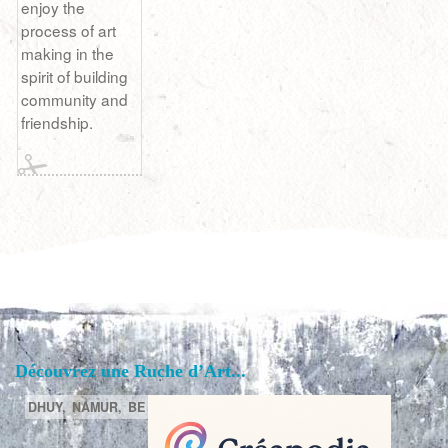
enjoy the
process of art
making in the
spirit of building
community and
friendship.
Découvrez une Ruche d’Art...
DHUY,
NAMUR,
BE