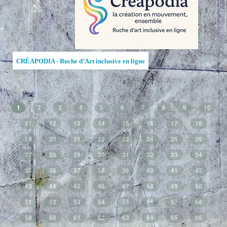
CRÉAPODIA - Ruche d’Art inclusive en ligne
1
2
3
4
5
6
7
8
9
10
11
12
13
14
15
16
17
18
19
20
21
22
23
24
25
26
27
28
29
30
31
32
33
34
35
36
37
38
39
40
41
42
43
44
45
46
47
48
49
50
51
52
53
54
55
56
57
58
59
60
61
62
63
64
65
66