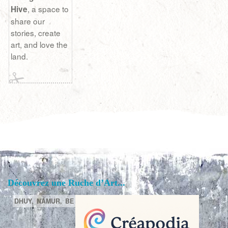
, a space to
Hive
share our
stories, create
art, and love the
land.
Découvrez une Ruche d’Art...
DHUY,
NAMUR,
BE