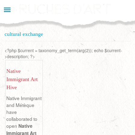
Aller
au
contenu
principal
cultural exchange
<?php $current = taxonomy_get_term(arg(2)); echo $current-
>description; ?>
Native
Immigrant Art
Hive
Native Immigrant
and Métèque
have
collaborated to
open
Native
Immigrant Art