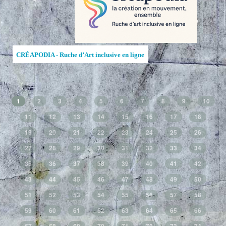
CRÉAPODIA - Ruche d’Art inclusive en ligne
1
2
3
4
5
6
7
8
9
10
11
12
13
14
15
16
17
18
19
20
21
22
23
24
25
26
27
28
29
30
31
32
33
34
35
36
37
38
39
40
41
42
43
44
45
46
47
48
49
50
51
52
53
54
55
56
57
58
59
60
61
62
63
64
65
66