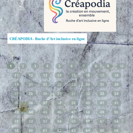
CRÉAPODIA - Ruche d’Art inclusive en ligne
1
2
3
4
5
6
7
8
9
10
11
12
13
14
15
16
17
18
19
20
21
22
23
24
25
26
27
28
29
30
31
32
33
34
35
36
37
38
39
40
41
42
43
44
45
46
47
48
49
50
51
52
53
54
55
56
57
58
59
60
61
62
63
64
65
66