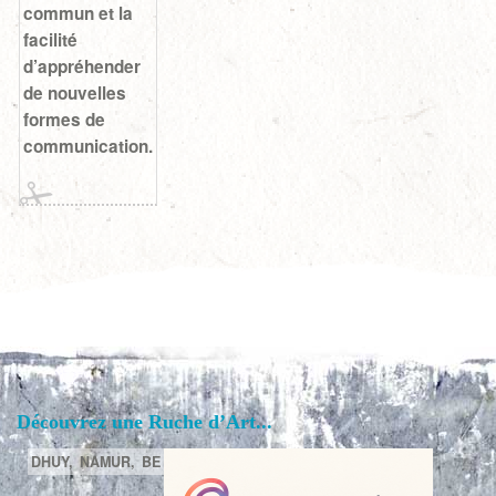
commun et la
facilité
d’appréhender
de nouvelles
formes de
communication.
Découvrez une Ruche d’Art...
DHUY,
NAMUR,
BE