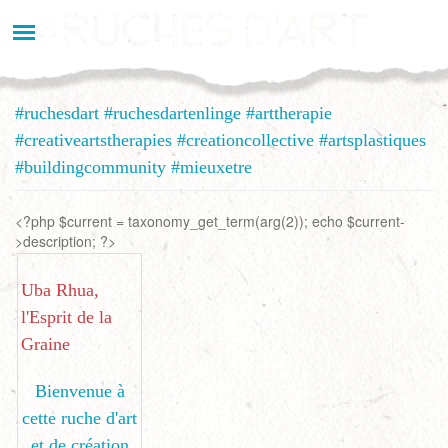
Aller
au
contenu
principal
#ruchesdart #ruchesdartenlinge #arttherapie
#creativeartstherapies #creationcollective #artsplastiques
#buildingcommunity #mieuxetre
<?php $current = taxonomy_get_term(arg(2)); echo $current-
>description; ?>
Uba Rhua,
l'Esprit de la
Graine
Bienvenue à
cette ruche d'art
et de création