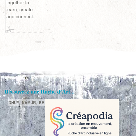
together to
learn, create
and connect.
Découvrez une Ruche d’Art...
DHUY,
NAMUR,
BE