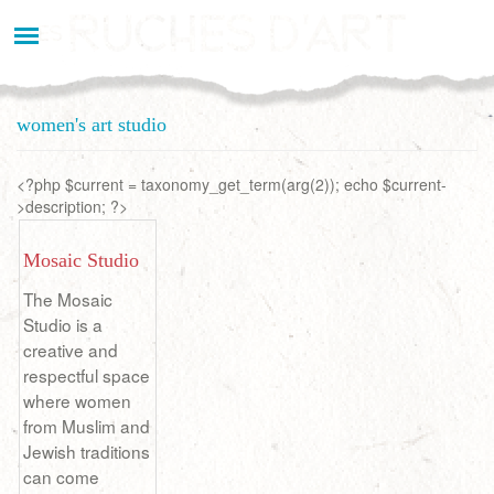
Aller
au
contenu
principal
women's art studio
<?php $current = taxonomy_get_term(arg(2)); echo $current-
>description; ?>
Mosaic Studio
The Mosaic
Studio is a
creative and
respectful space
where women
from Muslim and
Jewish traditions
can come