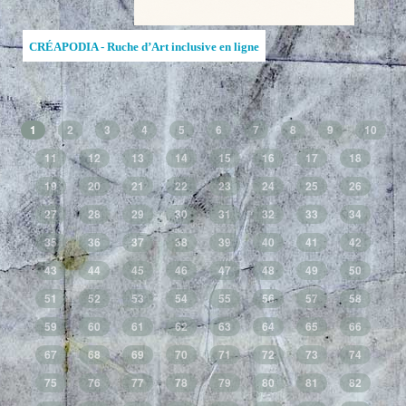
CRÉAPODIA - Ruche d’Art inclusive en ligne
1
2
3
4
5
6
7
8
9
10
11
12
13
14
15
16
17
18
19
20
21
22
23
24
25
26
27
28
29
30
31
32
33
34
35
36
37
38
39
40
41
42
43
44
45
46
47
48
49
50
51
52
53
54
55
56
57
58
59
60
61
62
63
64
65
66
67
68
69
70
71
72
73
74
75
76
77
78
79
80
81
82