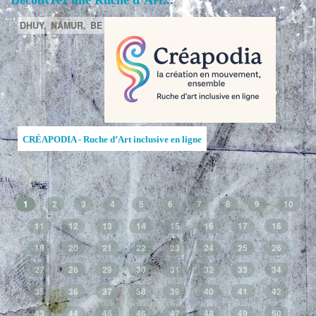
Découvrez une Ruche d’Art...
DHUY,
NAMUR,
BE
CRÉAPODIA - Ruche d’Art inclusive en ligne
1
2
3
4
5
6
7
8
9
10
11
12
13
14
15
16
17
18
19
20
21
22
23
24
25
26
27
28
29
30
31
32
33
34
35
36
37
38
39
40
41
42
43
44
45
46
47
48
49
50