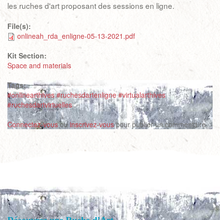
les ruches d'art proposant des sessions en ligne.
File(s):
onlineah_rda_enligne-05-13-2021.pdf
Kit Section:
Space and materials
Tags:
#onlinearthives #ruchesdartenligne #virtualarthives
#ruchesdartvirtuelles
Connectez-vous
ou
inscrivez-vous
pour publier un commentaire