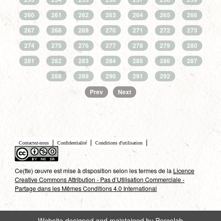
260
261
262
263
264
265
266
267
268
269
270
271
272
273
274
275
276
277
278
279
280
281
282
283
284
285
286
287
288
289
290
291
292
Prev
Next
Contactez-nous
Confidentialité
Conditions d'utilisation
Ce(tte) œuvre est mise à disposition selon les termes de la
Licence
Creative Commons Attribution - Pas d’Utilisation Commerciale -
Partage dans les Mêmes Conditions 4.0 International
Website designed and maintained by Percolab